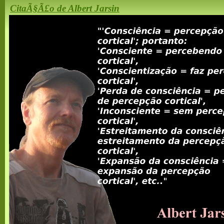
CitaÃ§Ã£o de Albert Jarsin