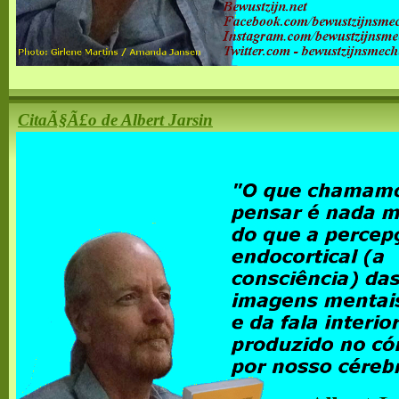
CitaÃ§Ã£o de Albert Jarsin