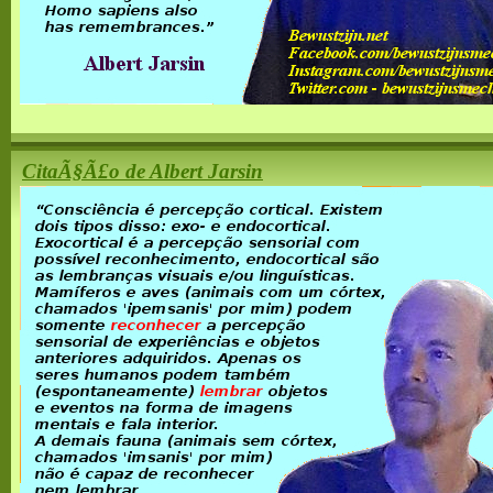
CitaÃ§Ã£o de Albert Jarsin