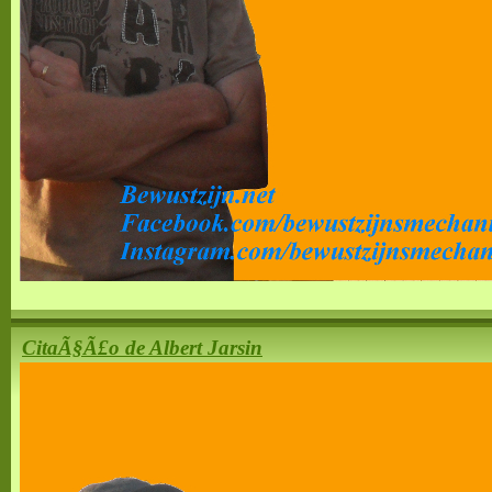
CitaÃ§Ã£o de Albert Jarsin