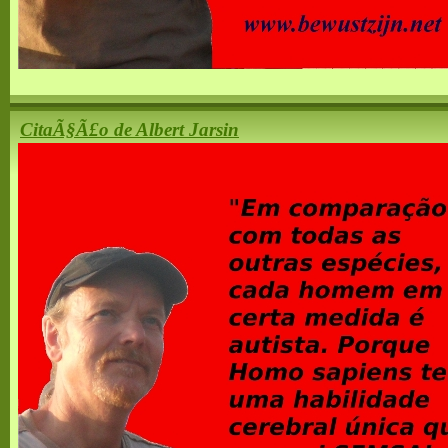
CitaÃ§Ã£o de Albert Jarsin