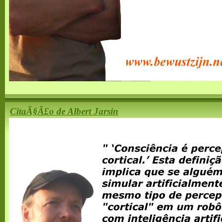
CitaÃ§Ã£o de Albert Jarsin