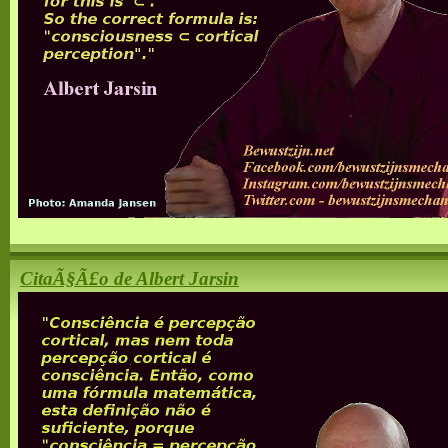
CitaÃ§Ã£o de Albert Jarsin