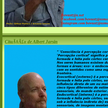
CitaÃ§Ã£o de Albert Jarsin