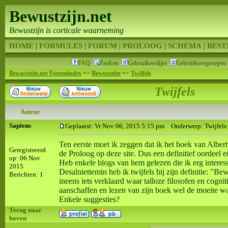
Bewustzijn.net
Bewustzijn is corticale waarneming
HOME
|
FORMULES
|
FORUM
|
PROLOOG
|
SCHEMA
|
BEST
FAQ
Zoeken
Gebruikerslijst
Gebruikersgroepen
Bewustzijn.net Forumindex
=>
Bewustzijn
=>
Twijfels
Twijfels
Auteur
Sapiens
Geplaatst: Vr Nov 06, 2015 5:15 pm
Onderwerp: Twijfels
Ten eerste moet ik zeggen dat ik het boek van Alber
Geregistreerd
de Proloog op deze site. Dus een definitief oordeel er
op: 06 Nov
Heb enkele blogs van hem gelezen die ik erg interess
2015
Desalniettemin heb ik twijfels bij zijn definitie: "B
Berichten: 1
ineens iets verklaard waar talloze filosofen en cogn
aanschaffen en lezen van zijn boek wel de moeite wa
Enkele suggesties?
Terug naar
boven