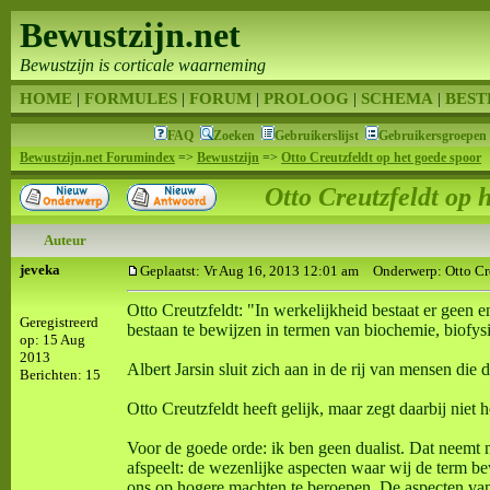
Bewustzijn.net
Bewustzijn is corticale waarneming
HOME
|
FORMULES
|
FORUM
|
PROLOOG
|
SCHEMA
|
BEST
FAQ
Zoeken
Gebruikerslijst
Gebruikersgroepen
Bewustzijn.net Forumindex
=>
Bewustzijn
=>
Otto Creutzfeldt op het goede spoor
Otto Creutzfeldt op 
Auteur
jeveka
Geplaatst: Vr Aug 16, 2013 12:01 am
Onderwerp: Otto Cre
Otto Creutzfeldt: "In werkelijkheid bestaat er geen e
Geregistreerd
bestaan te bewijzen in termen van biochemie, biofys
op: 15 Aug
2013
Albert Jarsin sluit zich aan in de rij van mensen die d
Berichten: 15
Otto Creutzfeldt heeft gelijk, maar zegt daarbij niet
Voor de goede orde: ik ben geen dualist. Dat neemt n
afspeelt: de wezenlijke aspecten waar wij de term 
ons op hogere machten te beroepen. De aspecten van