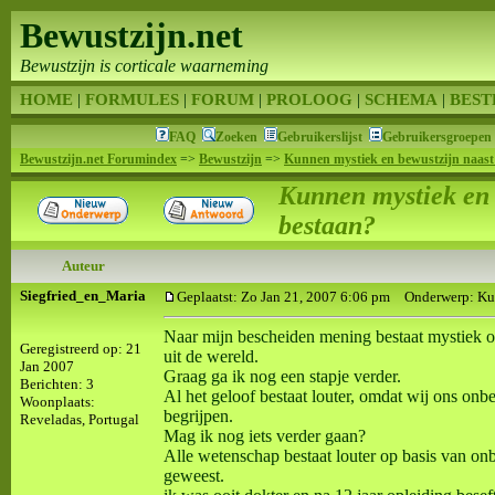
Bewustzijn.net
Bewustzijn is corticale waarneming
HOME
|
FORMULES
|
FORUM
|
PROLOOG
|
SCHEMA
|
BEST
FAQ
Zoeken
Gebruikerslijst
Gebruikersgroepen
Bewustzijn.net Forumindex
=>
Bewustzijn
=>
Kunnen mystiek en bewustzijn naast
Kunnen mystiek en 
bestaan?
Auteur
Siegfried_en_Maria
Geplaatst: Zo Jan 21, 2007 6:06 pm
Onderwerp: Kunn
Naar mijn bescheiden mening bestaat mystiek op
Geregistreerd op: 21
uit de wereld.
Jan 2007
Graag ga ik nog een stapje verder.
Berichten: 3
Al het geloof bestaat louter, omdat wij ons onb
Woonplaats:
begrijpen.
Reveladas, Portugal
Mag ik nog iets verder gaan?
Alle wetenschap bestaat louter op basis van o
geweest.