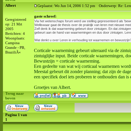
Albert
Geplaatst: Wo Jun 14, 2006 1:52 pm
Onderwerp: Re: Leren 
gaste schreef:
Geregistreerd
Via het wetenschaps forum werd uw stelling gepresenteerd als 'bewust
op: 21 Mrt
Welliswaar gaat de thesis over de praktijk van leren met nieuwe media
2005
Zelf denk ik dat waarneming gebeurt door zintuigen. En dat zintuigen
gebeurt aan de hand van waarnemingen en dus door zintuigen. Leren 
Berichten: 4
Woonplaats:
Wat denkt u over Leren in verhouding tot waarnemen en bewustzijn
Campina
Grande - PB,
Corticale waarneming gebeurt uiteraard via de zintu
BraziliÃ«
zintuiglijke input. Beide corticale waarnemingen, d
Bewustzijn = corticale waarneming.
Een gedeelte van wat wij corticaal waarnemen wordt
Meestal gebeurt dit zonder planning; dat zijn de dage
een specifiek doel iets proberen te onthouden dan is 
Groetjes van Albert.
Terug naar
boven
Pagina
1
van
1