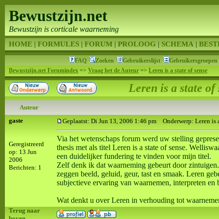
Bewustzijn.net
Bewustzijn is corticale waarneming
HOME
|
FORMULES
|
FORUM
|
PROLOOG
|
SCHEMA
|
BEST
FAQ
Zoeken
Gebruikerslijst
Gebruikersgroepen
Bewustzijn.net Forumindex
=>
Vraag het de Auteur
=>
Leren is a state of sense
Leren is a state of
Auteur
gaste
Geplaatst: Di Jun 13, 2006 1:46 pm
Onderwerp: Leren is a 
Via het wetenschaps forum werd uw stelling gepresen
Geregistreerd
thesis met als titel Leren is a state of sense. Wellis
op: 13 Jun
een duidelijker fundering te vinden voor mijn titel.
2006
Zelf denk ik dat waarneming gebeurt door zintuigen.
Berichten: 1
zeggen beeld, geluid, geur, tast en smaak. Leren ge
subjectieve ervaring van waarnemen, interpreten en bi
Wat denkt u over Leren in verhouding tot waarneme
Terug naar
boven