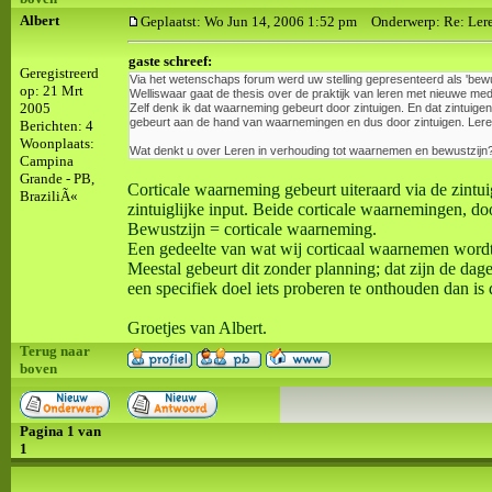
Albert
Geplaatst: Wo Jun 14, 2006 1:52 pm
Onderwerp: Re: Leren 
gaste schreef:
Geregistreerd
Via het wetenschaps forum werd uw stelling gepresenteerd als 'bewust
op: 21 Mrt
Welliswaar gaat de thesis over de praktijk van leren met nieuwe media
2005
Zelf denk ik dat waarneming gebeurt door zintuigen. En dat zintuigen
gebeurt aan de hand van waarnemingen en dus door zintuigen. Leren 
Berichten: 4
Woonplaats:
Wat denkt u over Leren in verhouding tot waarnemen en bewustzijn
Campina
Grande - PB,
Corticale waarneming gebeurt uiteraard via de zintu
BraziliÃ«
zintuiglijke input. Beide corticale waarnemingen, d
Bewustzijn = corticale waarneming.
Een gedeelte van wat wij corticaal waarnemen wordt
Meestal gebeurt dit zonder planning; dat zijn de dage
een specifiek doel iets proberen te onthouden dan is 
Groetjes van Albert.
Terug naar
boven
Pagina
1
van
1