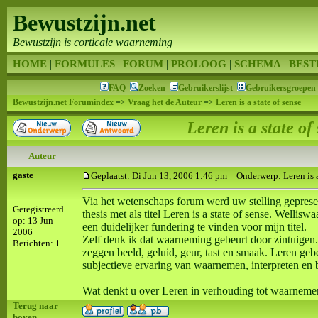
Bewustzijn.net
Bewustzijn is corticale waarneming
HOME
|
FORMULES
|
FORUM
|
PROLOOG
|
SCHEMA
|
BEST
FAQ
Zoeken
Gebruikerslijst
Gebruikersgroepen
Bewustzijn.net Forumindex
=>
Vraag het de Auteur
=>
Leren is a state of sense
Leren is a state of
Auteur
gaste
Geplaatst: Di Jun 13, 2006 1:46 pm
Onderwerp: Leren is a 
Via het wetenschaps forum werd uw stelling gepresen
Geregistreerd
thesis met als titel Leren is a state of sense. Wellis
op: 13 Jun
een duidelijker fundering te vinden voor mijn titel.
2006
Zelf denk ik dat waarneming gebeurt door zintuigen.
Berichten: 1
zeggen beeld, geluid, geur, tast en smaak. Leren ge
subjectieve ervaring van waarnemen, interpreten en bi
Wat denkt u over Leren in verhouding tot waarneme
Terug naar
boven