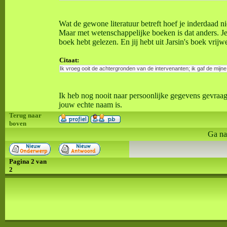
Wat de gewone literatuur betreft hoef je inderdaad ni
Maar met wetenschappelijke boeken is dat anders. Je
boek hebt gelezen. En jij hebt uit Jarsin's boek vrijw
Citaat:
Ik vroeg ooit de achtergronden van de intervenanten; ik gaf de mijn
Ik heb nog nooit naar persoonlijke gegevens gevraa
jouw echte naam is.
Terug naar
boven
Ga na
Pagina
2
van
2