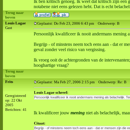
Ik ben kritisch genoeg. Ik weet dat kritisch zijn een 
notabene niet eens gelezen hebt. Dat is echt belacheli
Terug naar
boven
Louis Lagae
Geplaatst: Do Feb 23, 2006 6:43 pm
Onderwerp: B
Gast
Persoonlijk kwalificeer ik nooit andermans mening a
Begrijp - of minstens neem toch eens aan - dat er m
geval zonder veel risico van vergissing.
Ik vroeg ooit de achtergronden van de intervenanten
hooghartige vraag?
Terug naar
boven
Frits
Geplaatst: Ma Feb 27, 2006 2:15 pm
Onderwerp: Re: B
Louis Lagae schreef:
Geregistreerd
Persoonlijk kwalificeer ik nooit andermans mening als belachelijk. T
op: 22 Okt
2005
Berichten: 41
Ik kwalificeer jouw
mening
niet als belachelijk, ma
Citaat:
Begrijp - of minstens neem toch eens aan - dat er mensen zijn die e