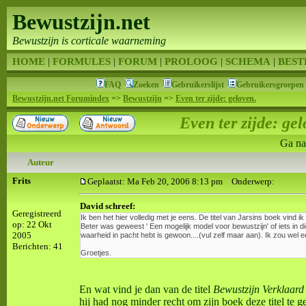
Bewustzijn.net
Bewustzijn is corticale waarneming
HOME
|
FORMULES
|
FORUM
|
PROLOOG
|
SCHEMA
|
BEST
FAQ
Zoeken
Gebruikerslijst
Gebruikersgroepen
Bewustzijn.net Forumindex
=>
Bewustzijn
=>
Even ter zijde: geloven.
Even ter zijde: gel
Ga na
Auteur
Frits
Geplaatst: Ma Feb 20, 2006 8:13 pm
Onderwerp:
David schreef:
Geregistreerd
Ik ben het hier volledig met je eens. De titel van Jarsins boek vin
op: 22 Okt
Beter was geweest ' Een mogelijk model voor bewustzijn' of iets in die
2005
waarheid in pacht hebt is gewoon....(vul zelf maar aan). Ik zou wel 
Berichten: 41
Groetjes.
En wat vind je dan van de titel
Bewustzijn Verklaard
hij had nog minder recht om zijn boek deze titel te g