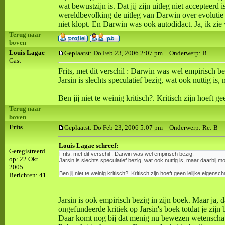
wat bewustzijn is. Dat jij zijn uitleg niet accepteer
wereldbevolking de uitleg van Darwin over evolutie (
niet klopt. En Darwin was ook autodidact. Ja, ik zi
Terug naar
boven
Louis Lagae
Geplaatst: Do Feb 23, 2006 2:07 pm
Onderwerp: B
Gast
Frits, met dit verschil : Darwin was wel empirisch be
Jarsin is slechts speculatief bezig, wat ook nuttig i
Ben jij niet te weinig kritisch?. Kritisch zijn hoeft ge
Terug naar
boven
Frits
Geplaatst: Do Feb 23, 2006 5:07 pm
Onderwerp: Re: B
Louis Lagae schreef:
Geregistreerd
Frits, met dit verschil : Darwin was wel empirisch bezig.
op: 22 Okt
Jarsin is slechts speculatief bezig, wat ook nuttig is, maar daarbij
2005
Ben jij niet te weinig kritisch?. Kritisch zijn hoeft geen lelijke eigensch
Berichten: 41
Jarsin is ook empirisch bezig in zijn boek. Maar ja, 
ongefundeerde kritiek op Jarsin's boek totdat je zijn 
Daar komt nog bij dat menig nu bewezen wetenschappe