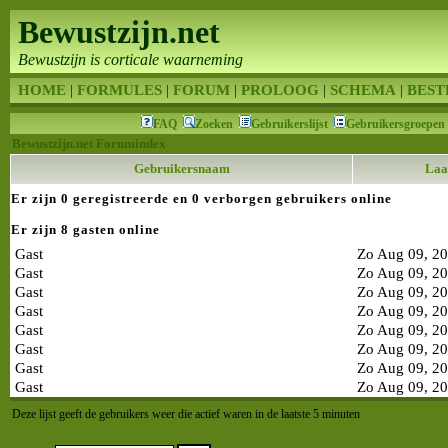
Bewustzijn.net
Bewustzijn is corticale waarneming
HOME
|
FORMULES
|
FORUM
|
PROLOOG
|
SCHEMA
|
BEST
FAQ
Zoeken
Gebruikerslijst
Gebruikersgroepen
Bewustzijn.net Forumindex
Gebruikersnaam
Laat
Er zijn 0 geregistreerde en 0 verborgen gebruikers online
Er zijn 8 gasten online
Gast
Zo Aug 09, 2
Gast
Zo Aug 09, 2
Gast
Zo Aug 09, 2
Gast
Zo Aug 09, 2
Gast
Zo Aug 09, 2
Gast
Zo Aug 09, 2
Gast
Zo Aug 09, 2
Gast
Zo Aug 09, 2
Deze lijst geeft de gebruikers weer die actief waren in de laatste 5 minuten