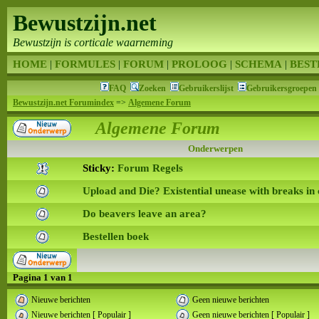
Bewustzijn.net
Bewustzijn is corticale waarneming
HOME
|
FORMULES
|
FORUM
|
PROLOOG
|
SCHEMA
|
BEST
FAQ
Zoeken
Gebruikerslijst
Gebruikersgroepen
Bewustzijn.net Forumindex
=>
Algemene Forum
Algemene Forum
Onderwerpen
Sticky:
Forum Regels
Upload and Die? Existential unease with breaks in
Do beavers leave an area?
Bestellen boek
Pagina
1
van
1
Nieuwe berichten
Geen nieuwe berichten
Nieuwe berichten [ Populair ]
Geen nieuwe berichten [ Populair ]