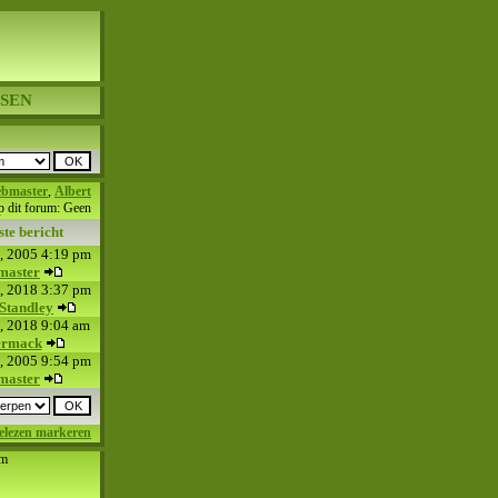
SEN
bmaster
,
Albert
p dit forum: Geen
te bericht
, 2005 4:19 pm
master
, 2018 3:37 pm
Standley
0, 2018 9:04 am
ermack
, 2005 9:54 pm
master
gelezen markeren
um