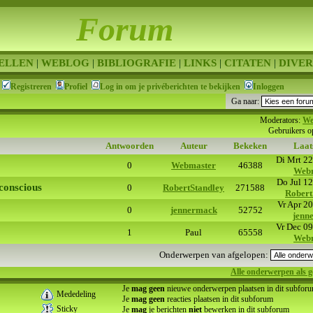
Forum
ELLEN
|
WEBLOG
|
BIBLIOGRAFIE
|
LINKS
|
CITATEN
|
DIVER
Registreren
Profiel
Log in om je privéberichten te bekijken
Inloggen
Ga naar:
Moderators:
We
Gebruikers o
Antwoorden
Auteur
Bekeken
Laats
Di Mrt 22
0
Webmaster
46388
Web
Do Jul 12
 conscious
0
RobertStandley
271588
Robert
Vr Apr 2
0
jennermack
52752
jenn
Vr Dec 09
1
Paul
65558
Web
Onderwerpen van afgelopen:
Alle onderwerpen als 
Je
mag geen
nieuwe onderwerpen plaatsen in dit subfor
Mededeling
Je
mag geen
reacties plaatsen in dit subforum
Sticky
Je
mag
je berichten
niet
bewerken in dit subforum