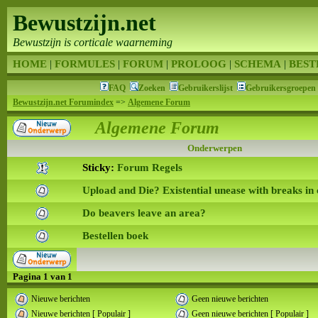
Bewustzijn.net
Bewustzijn is corticale waarneming
HOME
|
FORMULES
|
FORUM
|
PROLOOG
|
SCHEMA
|
BEST
FAQ
Zoeken
Gebruikerslijst
Gebruikersgroepen
Bewustzijn.net Forumindex
=>
Algemene Forum
Algemene Forum
Onderwerpen
Sticky:
Forum Regels
Upload and Die? Existential unease with breaks in
Do beavers leave an area?
Bestellen boek
Pagina
1
van
1
Nieuwe berichten
Geen nieuwe berichten
Nieuwe berichten [ Populair ]
Geen nieuwe berichten [ Populair ]