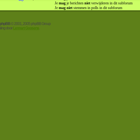
Je
mag
je berichten
niet
verwijderen in dit subforum
Je
mag niet
stemmen in polls in dit subforum
phpBB
© 2001, 2005 phpBB Group
aling door
Lennart Goosens
.