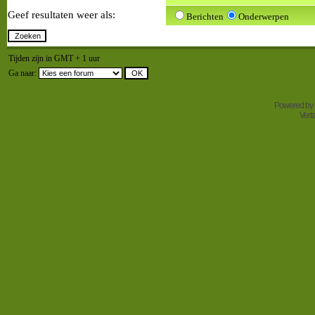
Geef resultaten weer als:
Berichten
Onderwerpen
Tijden zijn in GMT + 1 uur
Ga naar:
Powered by
Vert