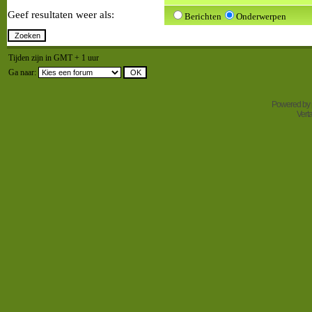
Geef resultaten weer als:
Berichten
Onderwerpen
Tijden zijn in GMT + 1 uur
Ga naar:
Powered by
Vert