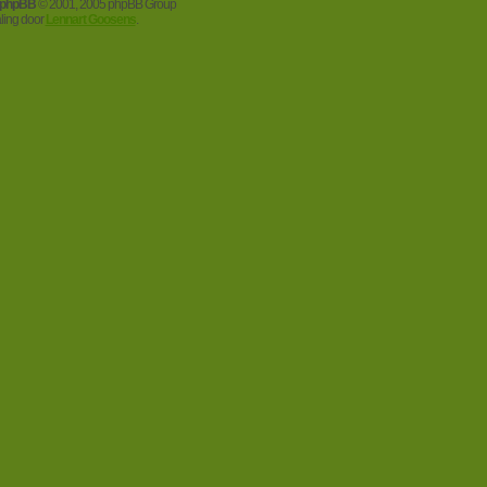
phpBB
© 2001, 2005 phpBB Group
aling door
Lennart Goosens
.