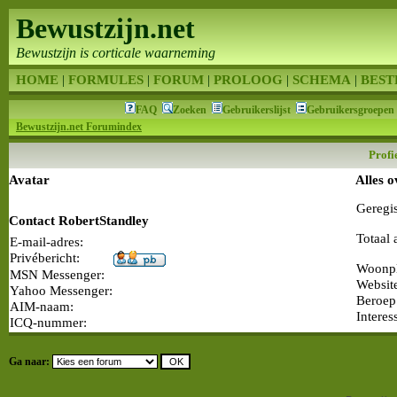
Bewustzijn.net
Bewustzijn is corticale waarneming
HOME
|
FORMULES
|
FORUM
|
PROLOOG
|
SCHEMA
|
BEST
FAQ
Zoeken
Gebruikerslijst
Gebruikersgroepen
Bewustzijn.net Forumindex
Profi
Avatar
Alles 
Geregi
Contact RobertStandley
Totaal 
E-mail-adres:
Privébericht:
Woonpl
MSN Messenger:
Websit
Yahoo Messenger:
Beroep
AIM-naam:
Interes
ICQ-nummer:
Ga naar: