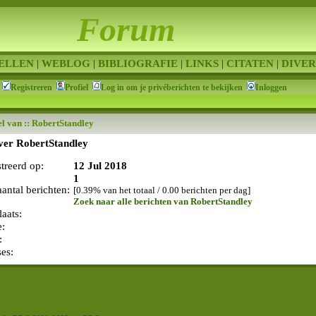
Forum
ELLEN
|
WEBLOG
|
BIBLIOGRAFIE
|
LINKS
|
CITATEN
|
DIVER
Registreren
Profiel
Log in om je privéberichten te bekijken
Inloggen
el van :: RobertStandley
over RobertStandley
streerd op:
12 Jul 2018
1
aantal berichten:
[0.39% van het totaal / 0.00 berichten per dag]
Zoek naar alle berichten van RobertStandley
aats:
e:
:
ses: