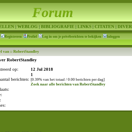
Forum
ELLEN
|
WEBLOG
|
BIBLIOGRAFIE
|
LINKS
|
CITATEN
|
DIVER
Registreren
Profiel
Log in om je privéberichten te bekijken
Inloggen
el van :: RobertStandley
over RobertStandley
streerd op:
12 Jul 2018
1
aantal berichten:
[0.39% van het totaal / 0.00 berichten per dag]
Zoek naar alle berichten van RobertStandley
aats:
e:
:
ses: