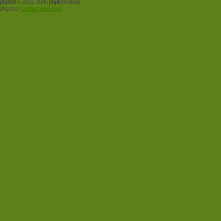
phpBB
© 2001, 2005 phpBB Group
aling door
Lennart Goosens
.