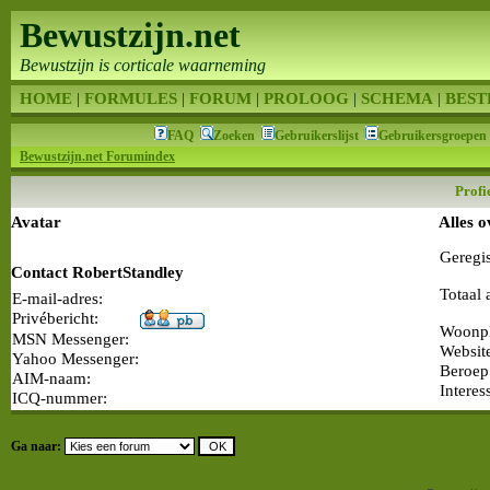
Bewustzijn.net
Bewustzijn is corticale waarneming
HOME
|
FORMULES
|
FORUM
|
PROLOOG
|
SCHEMA
|
BEST
FAQ
Zoeken
Gebruikerslijst
Gebruikersgroepen
Bewustzijn.net Forumindex
Profi
Avatar
Alles 
Geregi
Contact RobertStandley
Totaal 
E-mail-adres:
Privébericht:
Woonpl
MSN Messenger:
Websit
Yahoo Messenger:
Beroep
AIM-naam:
Interes
ICQ-nummer:
Ga naar: