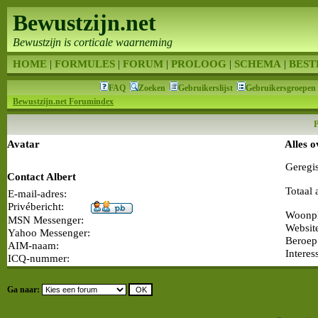
Bewustzijn.net
Bewustzijn is corticale waarneming
HOME
|
FORMULES
|
FORUM
|
PROLOOG
|
SCHEMA
|
BEST
FAQ
Zoeken
Gebruikerslijst
Gebruikersgroepen
Bewustzijn.net Forumindex
P
Avatar
Alles o
Geregi
Contact Albert
Totaal 
E-mail-adres:
Privébericht:
Woonpl
MSN Messenger:
Websit
Yahoo Messenger:
Beroep
AIM-naam:
Interes
ICQ-nummer:
Ga naar: