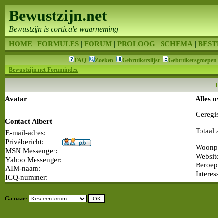
Bewustzijn.net
Bewustzijn is corticale waarneming
HOME
|
FORMULES
|
FORUM
|
PROLOOG
|
SCHEMA
|
BEST
FAQ
Zoeken
Gebruikerslijst
Gebruikersgroepen
Bewustzijn.net Forumindex
P
Avatar
Alles o
Geregi
Contact Albert
Totaal 
E-mail-adres:
Privébericht:
Woonpl
MSN Messenger:
Websit
Yahoo Messenger:
Beroep
AIM-naam:
Interes
ICQ-nummer:
Ga naar: