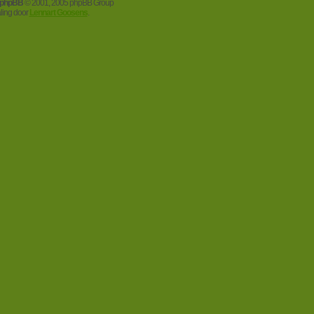
phpBB
© 2001, 2005 phpBB Group
aling door
Lennart Goosens
.