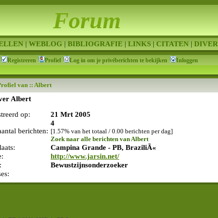
Forum
ELLEN
|
WEBLOG
|
BIBLIOGRAFIE
|
LINKS
|
CITATEN
|
DIVER
Registreren
Profiel
Log in om je privéberichten te bekijken
Inloggen
rofiel van :: Albert
ver Albert
streerd op:
21 Mrt 2005
4
aantal berichten:
[1.57% van het totaal / 0.00 berichten per dag]
Zoek naar alle berichten van Albert
aats:
Campina Grande - PB, BraziliÃ«
e:
http://www.jarsin.net/
:
Bewustzijnsonderzoeker
ses: