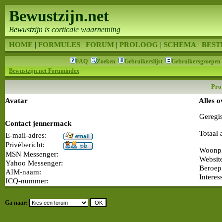
Bewustzijn.net
Bewustzijn is corticale waarneming
HOME
|
FORMULES
|
FORUM
|
PROLOOG
|
SCHEMA
|
BEST
FAQ
Zoeken
Gebruikerslijst
Gebruikersgroepen
Bewustzijn.net Forumindex
Pro
Avatar
Alles 
Geregi
Contact jennermack
Totaal 
E-mail-adres:
Privébericht:
Woonpl
MSN Messenger:
Websit
Yahoo Messenger:
Beroep
AIM-naam:
Interes
ICQ-nummer:
Ga naar: