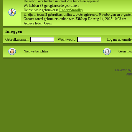
De gebruikers hebben in totaal
255
berichten geplaatst
We hebben
37
geregistreerde gebruikers
De nieuwste gebruiker is
RobertStandley
Er zijn in totaal
3
gebruikers online :: 0 Geregistreerd, 0 verborgen en 3 gast
Grootst aantal gebruikers online was
2380
op Do Aug 14, 2025 10:03 am
Actieve leden: Geen
Inloggen
Gebruikersnaam:
Wachtwoord:
Log me automatisch 
Nieuwe berichten
Geen nie
Powered by
Vert