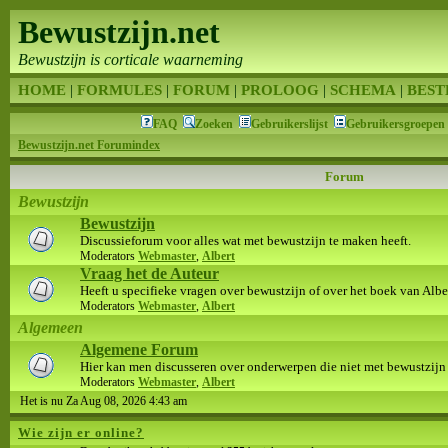
Bewustzijn.net
Bewustzijn is corticale waarneming
HOME
|
FORMULES
|
FORUM
|
PROLOOG
|
SCHEMA
|
BEST
FAQ
Zoeken
Gebruikerslijst
Gebruikersgroepen
Bewustzijn.net Forumindex
Forum
Bewustzijn
Bewustzijn
Discussieforum voor alles wat met bewustzijn te maken heeft.
Moderators
Webmaster
,
Albert
Vraag het de Auteur
Heeft u specifieke vragen over bewustzijn of over het boek van Albert
Moderators
Webmaster
,
Albert
Algemeen
Algemene Forum
Hier kan men discusseren over onderwerpen die niet met bewustzijn
Moderators
Webmaster
,
Albert
Het is nu Za Aug 08, 2026 4:43 am
Wie zijn er online?