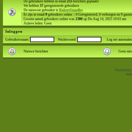
De gebruikers hebben in totaal
255
berichten geplaatst
We hebben
37
geregistreerde gebruikers
De nieuwste gebruiker is
RobertStandley
Er zijn in totaal
9
gebruikers online :: 0 Geregistreerd, 0 verborgen en 9 gast
Grootst aantal gebruikers online was
2380
op Do Aug 14, 2025 10:03 am
Actieve leden: Geen
Inloggen
Gebruikersnaam:
Wachtwoord:
Log me automatisch 
Nieuwe berichten
Geen nie
Powered by
Vert