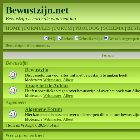
Bewustzijn.net
Bewustzijn is corticale waarneming
HOME
|
FORMULES
|
FORUM
|
PROLOOG
|
SCHEMA
|
BEST
FAQ
Zoeken
Gebruikerslijst
Gebruikersgroepen
Bewustzijn.net Forumindex
Forum
Bewustzijn
Bewustzijn
Discussieforum voor alles wat met bewustzijn te maken heeft.
Moderators
Webmaster
,
Albert
Vraag het de Auteur
Heeft u specifieke vragen over bewustzijn of over het boek van Albert
Moderators
Webmaster
,
Albert
Algemeen
Algemene Forum
Hier kan men discusseren over onderwerpen die niet met bewustzijn
Moderators
Webmaster
,
Albert
Het is nu Vr Aug 07, 2026 8:54 am
Wie zijn er online?