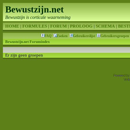
Bewustzijn.net
Bewustzijn is corticale waarneming
HOME
|
FORMULES
|
FORUM
|
PROLOOG
|
SCHEMA
|
BEST
FAQ
Zoeken
Gebruikerslijst
Gebruikersgroepen
Bewustzijn.net Forumindex
Er zijn geen groepen
Powered by
Vert