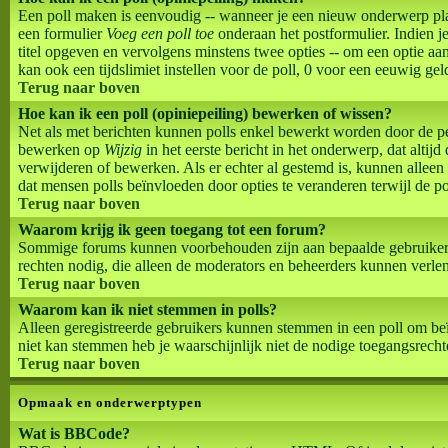
Een poll maken is eenvoudig -- wanneer je een nieuw onderwerp plaats
een formulier
Voeg een poll toe
onderaan het postformulier. Indien je
titel opgeven en vervolgens minstens twee opties -- om een optie aan 
kan ook een tijdslimiet instellen voor de poll, 0 voor een eeuwig geldi
Terug naar boven
Hoe kan ik een poll (opiniepeiling) bewerken of wissen?
Net als met berichten kunnen polls enkel bewerkt worden door de per
bewerken op
Wijzig
in het eerste bericht in het onderwerp, dat altij
verwijderen of bewerken. Als er echter al gestemd is, kunnen allee
dat mensen polls beïnvloeden door opties te veranderen terwijl de po
Terug naar boven
Waarom krijg ik geen toegang tot een forum?
Sommige forums kunnen voorbehouden zijn aan bepaalde gebruikers of
rechten nodig, die alleen de moderators en beheerders kunnen verl
Terug naar boven
Waarom kan ik niet stemmen in polls?
Alleen geregistreerde gebruikers kunnen stemmen in een poll om beï
niet kan stemmen heb je waarschijnlijk niet de nodige toegangsrecht
Terug naar boven
Opmaak en onderwerptypen
Wat is BBCode?