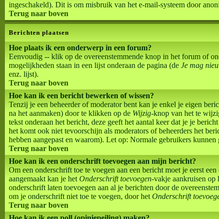
ingeschakeld). Dit is om misbruik van het e-mail-systeem door ano
Terug naar boven
Berichten plaatsen
Hoe plaats ik een onderwerp in een forum?
Eenvoudig -- klik op de overeenstemmende knop in het forum of ond
mogelijkheden staan in een lijst onderaan de pagina (de
Je mag nieu
enz. lijst).
Terug naar boven
Hoe kan ik een bericht bewerken of wissen?
Tenzij je een beheerder of moderator bent kan je enkel je eigen ber
na het aanmaken) door te klikken op de
Wijzig
-knop van het te wijzi
tekst onderaan het bericht, deze geeft het aantal keer dat je je beri
het komt ook niet tevoorschijn als moderators of beheerders het beri
hebben aangepast en waarom). Let op: Normale gebruikers kunnen g
Terug naar boven
Hoe kan ik een onderschrift toevoegen aan mijn bericht?
Om een onderschrift toe te voegen aan een bericht moet je eerst een on
aangemaakt kan je het
Onderschrift toevoegen
-vakje aankruisen op 
onderschrift laten toevoegen aan al je berichten door de overeenstemm
om je onderschrift niet toe te voegen, door het
Onderschrift toevoeg
Terug naar boven
Hoe kan ik een poll (opiniepeiling) maken?