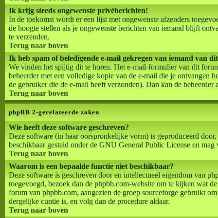
Ik krijg steeds ongewenste privéberichten!
In de toekomst wordt er een lijst met ongewenste afzenders toegevo
de hoogte stellen als je ongewenste berichten van iemand blijft ont
te verzenden.
Terug naar boven
Ik heb spam of beledigende e-mail gekregen van iemand van di
We vinden het spijtig dit te horen. Het e-mail-formulier van dit for
beheerder met een volledige kopie van de e-mail die je ontvangen heb
de gebruiker die de e-mail heeft verzonden). Dan kan de beheerder 
Terug naar boven
phpBB 2-gerelateerde zaken
Wie heeft deze software geschreven?
Deze software (in haar oorspronkelijke vorm) is geproduceerd door,
beschikbaar gesteld onder de GNU General Public License en mag vri
Terug naar boven
Waarom is een bepaalde functie niet beschikbaar?
Deze software is geschreven door en intellectueel eigendom van ph
toegevoegd, bezoek dan de phpbb.com-website om te kijken wat de p
forum van phpbb.com, aangezien de groep sourceforge gebruikt om d
dergelijke cuntie is, en volg dan de procedure aldaar.
Terug naar boven