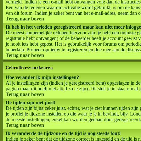
vermeld. Indien je een e-mail hebt ontvangen volg dan de instructies
Een van de redenen waarom activatie wordt gebruikt, is om de kan
van dit forum. Indien je zeker bent van het e-mail-adres, neem dan 
Terug naar boven
Ik heb in het verleden geregistreerd maar kan niet meer inlogg
De meest aannemelijke redenen hiervoor zijn: je hebt een onjuiste g
registratie hebt ontvangen) of de beheerder heeft je account gewist v
je nooit iets hebt gepost. Het is gebruikelijk voor forums om period
beperken. Probeer opnieuw te registreren en doe mee aan de discuss
Terug naar boven
Gebruikersvoorkeuren
Hoe verander ik mijn instellingen?
Al je instellingen zijn (indien je geregistreerd bent) opgeslagen in 
pagina maar dit hoeft niet altijd zo te zijn). Dit stelt je in staat om al 
Terug naar boven
De tijden zijn niet juist!
De tijden zijn bijna zeker juist, echter, wat je ziet kunnen tijden zijn
je profiel je tijdzone instellen op die waar je je in bevindt, bijv. L
de meeste instellingen, enkel kan worden gedaan door geregistreerde ge
Terug naar boven
Ik veranderde de tijdzone en de tijd is nog steeds fout!
Indien je zeker bent dat de tijdzone correct is ingesteld en de tijd 