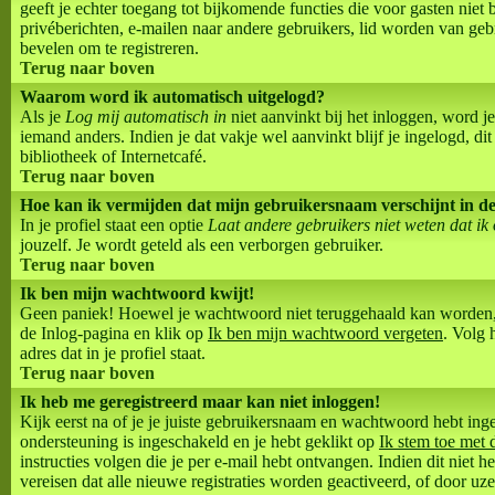
geeft je echter toegang tot bijkomende functies die voor gasten niet 
privéberichten, e-mailen naar andere gebruikers, lid worden van gebr
bevelen om te registreren.
Terug naar boven
Waarom word ik automatisch uitgelogd?
Als je
Log mij automatisch in
niet aanvinkt bij het inloggen, word j
iemand anders. Indien je dat vakje wel aanvinkt blijf je ingelogd, dit
bibliotheek of Internetcafé.
Terug naar boven
Hoe kan ik vermijden dat mijn gebruikersnaam verschijnt in de l
In je profiel staat een optie
Laat andere gebruikers niet weten dat ik
jouzelf. Je wordt geteld als een verborgen gebruiker.
Terug naar boven
Ik ben mijn wachtwoord kwijt!
Geen paniek! Hoewel je wachtwoord niet teruggehaald kan worden,
de Inlog-pagina en klik op
Ik ben mijn wachtwoord vergeten
. Volg 
adres dat in je profiel staat.
Terug naar boven
Ik heb me geregistreerd maar kan niet inloggen!
Kijk eerst na of je je juiste gebruikersnaam en wachtwoord hebt ing
ondersteuning is ingeschakeld en je hebt geklikt op
Ik stem toe met 
instructies volgen die je per e-mail hebt ontvangen. Indien dit niet
vereisen dat alle nieuwe registraties worden geactiveerd, of door uze