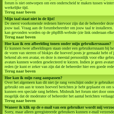
forum is niet ontworpen om een onderscheid te maken tussen wintert
werkelijke tijd.
Terug naar boven
Mijn taal staat niet in de lijst!
De meest voorkomende redenen hiervoor zijn dat de beheerder deze t
jouw taal. Vraag aan de forumbeheerder om jouw taal te installeren. 
kan gevonden worden op de phpBB-website (zie link onderaan elke
Terug naar boven
Hoe kan ik een afbeelding tonen onder mijn gebruikersnaam?
Er kunnen twee afbeeldingen staan onder een gebruikersnaam bij het 
de vorm van sterren of blokjes die hoeveel posts je gemaakt hebt of 
bekend als een avatar, en deze is meestal persoonlijk voor elke gebr
avatars kunnen worden geselecteerd te kiezen. Indien je geen avata
reden (je kunt er zeker van zijn dat de beheerder hier een goede rede
Terug naar boven
Hoe kan ik mijn rang aanpassen?
Over het algemeen kan dit niet (je rang verschijnt onder je gebruike
gebruikt om aan te tonen hoeveel berichten je hebt geplaatst en om 
kunnen een speciale rang hebben. Misbruik het forum niet door onnod
mogelijk dat de moderator of beheerder het aantal berichten verlaagd
Terug naar boven
Waneer ik klik op de e-mail van een gebruiker wordt mij verzoc
Sorry, maar alleen geregistreerde gebruikers kunnen e-mail verzende