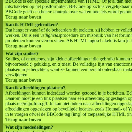
BBCode is een speciale implementatie van HTML. Of je al dan niet
uitschakelen op het postformulier. BBCode op zich is vergelijkbaar 
BBCode geeft een betere controle over wat en hoe iets wordt getoond
Terug naar boven
Kan ik HTML gebruiken?
Dat hangt er vanaf of de beheerders dit toelaten, zij hebben er voll
werken. Dit is een
veiligheids
procedure om misbruik van het forum 
problemen kunnen veroorzaken. Als HTML ingeschakeld is kun je het
Terug naar boven
Wat zijn smilies?
Smilies, of emoticons, zijn kleine afbeeldingen die gebruikt kunnen
bijvoorbeeld :) gelukkig, en :( triest. De volledige lijst van emotic
plaatsen in je berichten, want ze kunnen een bericht onleesbaar make
verwijderen.
Terug naar boven
Kan ik afbeeldingen plaatsen?
Afbeeldingen kunnen inderdaad worden getoond in je berichten. Echt
Daarom moet je een link plaatsen naar een afbeelding opgeslagen o
plaats.net/mijn-foto.gif. Je kan niet linken naar afbeeldingen opgesl
afbeeldingen opgeslagen op beveiligde locaties, zoals Hotmail- of
in te voegen ofwel de BBCode-tag [img] of toepasselijke HTML (indien
Terug naar boven
Wat zijn mededelingen?