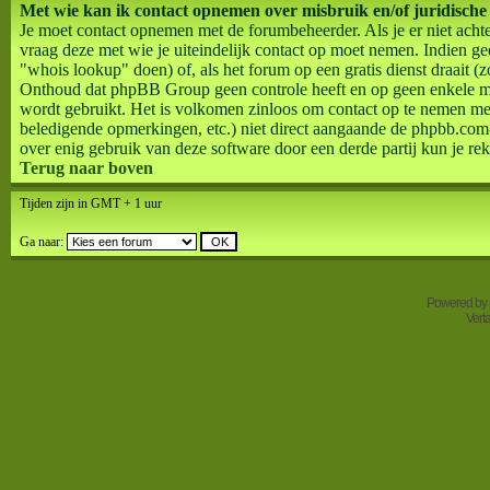
Met wie kan ik contact opnemen over misbruik en/of juridische
Je moet contact opnemen met de forumbeheerder. Als je er niet acht
vraag deze met wie je uiteindelijk contact op moet nemen. Indien g
"whois lookup" doen) of, als het forum op een gratis dienst draait (zo
Onthoud dat phpBB Group geen controle heeft en op geen enkele m
wordt gebruikt. Het is volkomen zinloos om contact op te nemen me
beledigende opmerkingen, etc.) niet direct aangaande de phpbb.com
over enig gebruik van deze software door een derde partij kun je rek
Terug naar boven
Tijden zijn in GMT + 1 uur
Ga naar:
Powered by
Vert