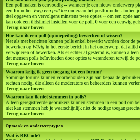
Een poll maken is eenvoudig -- wanneer je een nieuw onderwerp plaats
een formulier
Voeg een poll toe
onderaan het postformulier. Indien je
titel opgeven en vervolgens minstens twee opties -- om een optie aan 
kan ook een tijdslimiet instellen voor de poll, 0 voor een eeuwig geldi
Terug naar boven
Hoe kan ik een poll (opiniepeiling) bewerken of wissen?
Net als met berichten kunnen polls enkel bewerkt worden door de per
bewerken op
Wijzig
in het eerste bericht in het onderwerp, dat altij
verwijderen of bewerken. Als er echter al gestemd is, kunnen allee
dat mensen polls beïnvloeden door opties te veranderen terwijl de po
Terug naar boven
Waarom krijg ik geen toegang tot een forum?
Sommige forums kunnen voorbehouden zijn aan bepaalde gebruikers of
rechten nodig, die alleen de moderators en beheerders kunnen verl
Terug naar boven
Waarom kan ik niet stemmen in polls?
Alleen geregistreerde gebruikers kunnen stemmen in een poll om beï
niet kan stemmen heb je waarschijnlijk niet de nodige toegangsrecht
Terug naar boven
Opmaak en onderwerptypen
Wat is BBCode?