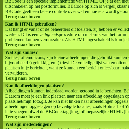
BBCode is een speciale implementatie van HTML. Of je al dan niet
uitschakelen op het postformulier. BBCode op zich is vergelijkbaar 
BBCode geeft een betere controle over wat en hoe iets wordt getoond
Terug naar boven
Kan ik HTML gebruiken?
Dat hangt er vanaf of de beheerders dit toelaten, zij hebben er voll
werken. Dit is een
veiligheids
procedure om misbruik van het forum 
problemen kunnen veroorzaken. Als HTML ingeschakeld is kun je het
Terug naar boven
Wat zijn smilies?
Smilies, of emoticons, zijn kleine afbeeldingen die gebruikt kunnen
bijvoorbeeld :) gelukkig, en :( triest. De volledige lijst van emotic
plaatsen in je berichten, want ze kunnen een bericht onleesbaar make
verwijderen.
Terug naar boven
Kan ik afbeeldingen plaatsen?
Afbeeldingen kunnen inderdaad worden getoond in je berichten. Echt
Daarom moet je een link plaatsen naar een afbeelding opgeslagen o
plaats.net/mijn-foto.gif. Je kan niet linken naar afbeeldingen opgesl
afbeeldingen opgeslagen op beveiligde locaties, zoals Hotmail- of
in te voegen ofwel de BBCode-tag [img] of toepasselijke HTML (indien
Terug naar boven
Wat zijn mededelingen?