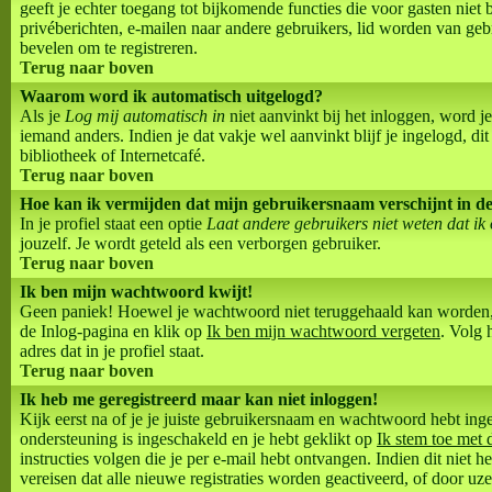
geeft je echter toegang tot bijkomende functies die voor gasten niet 
privéberichten, e-mailen naar andere gebruikers, lid worden van gebr
bevelen om te registreren.
Terug naar boven
Waarom word ik automatisch uitgelogd?
Als je
Log mij automatisch in
niet aanvinkt bij het inloggen, word j
iemand anders. Indien je dat vakje wel aanvinkt blijf je ingelogd, dit
bibliotheek of Internetcafé.
Terug naar boven
Hoe kan ik vermijden dat mijn gebruikersnaam verschijnt in de l
In je profiel staat een optie
Laat andere gebruikers niet weten dat ik
jouzelf. Je wordt geteld als een verborgen gebruiker.
Terug naar boven
Ik ben mijn wachtwoord kwijt!
Geen paniek! Hoewel je wachtwoord niet teruggehaald kan worden,
de Inlog-pagina en klik op
Ik ben mijn wachtwoord vergeten
. Volg 
adres dat in je profiel staat.
Terug naar boven
Ik heb me geregistreerd maar kan niet inloggen!
Kijk eerst na of je je juiste gebruikersnaam en wachtwoord hebt ing
ondersteuning is ingeschakeld en je hebt geklikt op
Ik stem toe met 
instructies volgen die je per e-mail hebt ontvangen. Indien dit niet
vereisen dat alle nieuwe registraties worden geactiveerd, of door uze