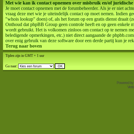
Met wie kan ik contact opnemen over misbruik en/of juridische
Je moet contact opnemen met de forumbeheerder. Als je er niet acht
vraag deze met wie je uiteindelijk contact op moet nemen. Indien g
"whois lookup" doen) of, als het forum op een gratis dienst draait (zo
Onthoud dat phpBB Group geen controle heeft en op geen enkele m
wordt gebruikt. Het is volkomen zinloos om contact op te nemen me
beledigende opmerkingen, etc.) niet direct aangaande de phpbb.com
over enig gebruik van deze software door een derde partij kun je rek
Terug naar boven
Tijden zijn in GMT + 1 uur
Ga naar:
Powered by
Vert