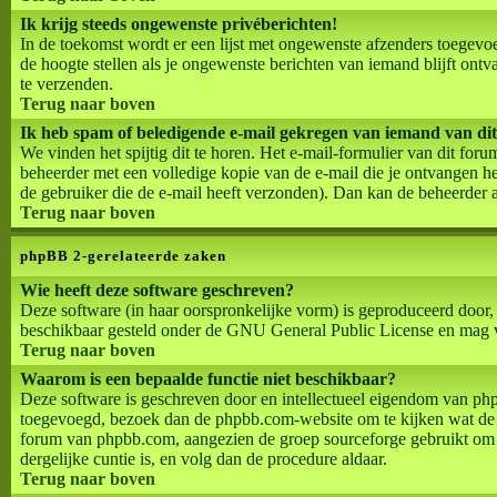
Ik krijg steeds ongewenste privéberichten!
In de toekomst wordt er een lijst met ongewenste afzenders toegevo
de hoogte stellen als je ongewenste berichten van iemand blijft ont
te verzenden.
Terug naar boven
Ik heb spam of beledigende e-mail gekregen van iemand van di
We vinden het spijtig dit te horen. Het e-mail-formulier van dit for
beheerder met een volledige kopie van de e-mail die je ontvangen heb
de gebruiker die de e-mail heeft verzonden). Dan kan de beheerder 
Terug naar boven
phpBB 2-gerelateerde zaken
Wie heeft deze software geschreven?
Deze software (in haar oorspronkelijke vorm) is geproduceerd door,
beschikbaar gesteld onder de GNU General Public License en mag vri
Terug naar boven
Waarom is een bepaalde functie niet beschikbaar?
Deze software is geschreven door en intellectueel eigendom van ph
toegevoegd, bezoek dan de phpbb.com-website om te kijken wat de p
forum van phpbb.com, aangezien de groep sourceforge gebruikt om d
dergelijke cuntie is, en volg dan de procedure aldaar.
Terug naar boven