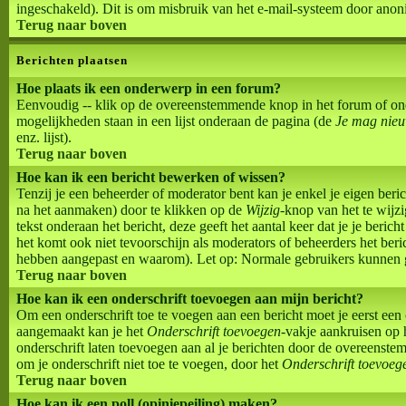
ingeschakeld). Dit is om misbruik van het e-mail-systeem door ano
Terug naar boven
Berichten plaatsen
Hoe plaats ik een onderwerp in een forum?
Eenvoudig -- klik op de overeenstemmende knop in het forum of ond
mogelijkheden staan in een lijst onderaan de pagina (de
Je mag nieu
enz. lijst).
Terug naar boven
Hoe kan ik een bericht bewerken of wissen?
Tenzij je een beheerder of moderator bent kan je enkel je eigen ber
na het aanmaken) door te klikken op de
Wijzig
-knop van het te wijzi
tekst onderaan het bericht, deze geeft het aantal keer dat je je beri
het komt ook niet tevoorschijn als moderators of beheerders het beri
hebben aangepast en waarom). Let op: Normale gebruikers kunnen g
Terug naar boven
Hoe kan ik een onderschrift toevoegen aan mijn bericht?
Om een onderschrift toe te voegen aan een bericht moet je eerst een on
aangemaakt kan je het
Onderschrift toevoegen
-vakje aankruisen op 
onderschrift laten toevoegen aan al je berichten door de overeenstemm
om je onderschrift niet toe te voegen, door het
Onderschrift toevoeg
Terug naar boven
Hoe kan ik een poll (opiniepeiling) maken?