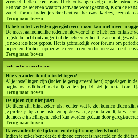
vermeld. Indien je een e-mail hebt ontvangen volg dan de instructies
Een van de redenen waarom activatie wordt gebruikt, is om de kan
van dit forum. Indien je zeker bent van het e-mail-adres, neem dan 
Terug naar boven
Ik heb in het verleden geregistreerd maar kan niet meer inlogg
De meest aannemelijke redenen hiervoor zijn: je hebt een onjuiste g
registratie hebt ontvangen) of de beheerder heeft je account gewist v
je nooit iets hebt gepost. Het is gebruikelijk voor forums om period
beperken. Probeer opnieuw te registreren en doe mee aan de discuss
Terug naar boven
Gebruikersvoorkeuren
Hoe verander ik mijn instellingen?
Al je instellingen zijn (indien je geregistreerd bent) opgeslagen in 
pagina maar dit hoeft niet altijd zo te zijn). Dit stelt je in staat om al 
Terug naar boven
De tijden zijn niet juist!
De tijden zijn bijna zeker juist, echter, wat je ziet kunnen tijden zijn
je profiel je tijdzone instellen op die waar je je in bevindt, bijv. L
de meeste instellingen, enkel kan worden gedaan door geregistreerde ge
Terug naar boven
Ik veranderde de tijdzone en de tijd is nog steeds fout!
Indien je zeker bent dat de tijdzone correct is ingesteld en de tijd 