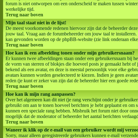
forum is niet ontworpen om een onderscheid te maken tussen wintert
werkelijke tijd.
Terug naar boven
Mijn taal staat niet in de lijst!
De meest voorkomende redenen hiervoor zijn dat de beheerder deze t
jouw taal. Vraag aan de forumbeheerder om jouw taal te installeren. 
kan gevonden worden op de phpBB-website (zie link onderaan elke
Terug naar boven
Hoe kan ik een afbeelding tonen onder mijn gebruikersnaam?
Er kunnen twee afbeeldingen staan onder een gebruikersnaam bij het 
de vorm van sterren of blokjes die hoeveel posts je gemaakt hebt of 
bekend als een avatar, en deze is meestal persoonlijk voor elke gebr
avatars kunnen worden geselecteerd te kiezen. Indien je geen avata
reden (je kunt er zeker van zijn dat de beheerder hier een goede rede
Terug naar boven
Hoe kan ik mijn rang aanpassen?
Over het algemeen kan dit niet (je rang verschijnt onder je gebruike
gebruikt om aan te tonen hoeveel berichten je hebt geplaatst en om 
kunnen een speciale rang hebben. Misbruik het forum niet door onnod
mogelijk dat de moderator of beheerder het aantal berichten verlaagd
Terug naar boven
Waneer ik klik op de e-mail van een gebruiker wordt mij verzoc
Sorry, maar alleen geregistreerde gebruikers kunnen e-mail verzende